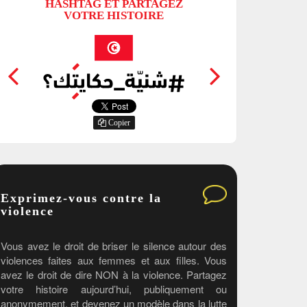
HASHTAG ET PARTAGEZ
HASHT
VOTRE HISTOIRE
VO
Copier
Exprimez-vous contre la
violence
Vous avez le droit de briser le silence autour des
violences faites aux femmes et aux filles. Vous
avez le droit de dire NON à la violence. Partagez
votre histoire aujourd’hui, publiquement ou
anonymement, et devenez un modèle dans la lutte