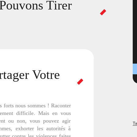
Pouvons Tirer
tager Votre
us forts nous sommes ! Raconter
nement difficile. Mais en vous
ent ou non, vous pouvez agir
Tw
mmes, exhorter les autorités à
tter contre les violences faites