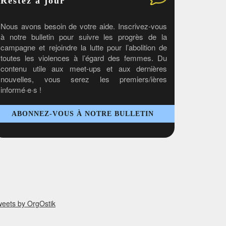
Restez à jour
Nous avons besoin de votre aide. Inscrivez-vous
à notre bulletin pour suivre les progrès de la
campagne et rejoindre la lutte pour l’abolition de
toutes les violences à l’égard des femmes. Du
contenu utile aux meet-ups et aux dernières
nouvelles, vous serez les premiers/ières
informé·e·s !
ABONNEZ-VOUS À NOTRE BULLETIN
eets by OrgOstik