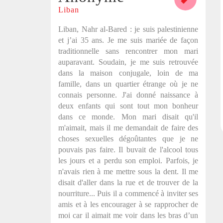
TAGEZ
HASHTAG ET PARTAGEZ
Liban
IRE
VOTRE HISTOIRE
Liban, Nahr al-Bared : je suis palestinienne
et j’ai 35 ans. Je me suis mariée de façon
traditionnelle sans rencontrer mon mari
auparavant. Soudain, je me suis retrouvée
dans la maison conjugale, loin de ma
famille, dans un quartier étrange où je ne
Copier
connais personne. J'ai donné naissance à
deux enfants qui sont tout mon bonheur
dans ce monde. Mon mari disait qu'il
m'aimait, mais il me demandait de faire des
choses sexuelles dégoûtantes que je ne
pouvais pas faire. Il buvait de l'alcool tous
les jours et a perdu son emploi. Parfois, je
n'avais rien à me mettre sous la dent. Il me
disait d'aller dans la rue et de trouver de la
nourriture... Puis il a commencé à inviter ses
amis et à les encourager à se rapprocher de
moi car il aimait me voir dans les bras d’un